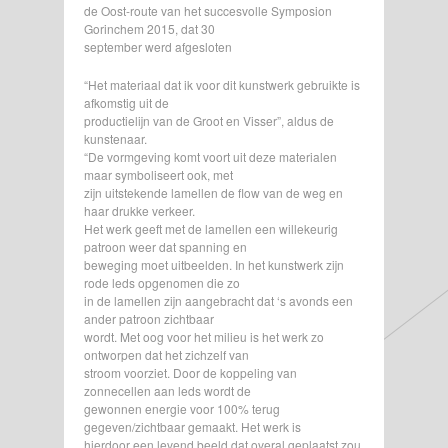
de Oost-route van het succesvolle Symposion
Gorinchem 2015, dat 30
september werd afgesloten
“Het materiaal dat ik voor dit kunstwerk gebruikte is
afkomstig uit de
productielijn van de Groot en Visser”, aldus de
kunstenaar.
“De vormgeving komt voort uit deze materialen
maar symboliseert ook, met
zijn uitstekende lamellen de flow van de weg en
haar drukke verkeer.
Het werk geeft met de lamellen een willekeurig
patroon weer dat spanning en
beweging moet uitbeelden. In het kunstwerk zijn
rode leds opgenomen die zo
in de lamellen zijn aangebracht dat ‘s avonds een
ander patroon zichtbaar
wordt. Met oog voor het milieu is het werk zo
ontworpen dat het zichzelf van
stroom voorziet. Door de koppeling van
zonnecellen aan leds wordt de
gewonnen energie voor 100% terug
gegeven/zichtbaar gemaakt. Het werk is
hierdoor een levend beeld dat overal geplaatst zou