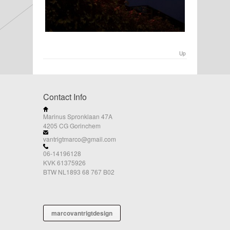
Up
Contact Info
Marinus Spronklaan 47A
4205 CG Gorinchem
vantrigtmarco@gmail.com
06-14196128
KVK 61375926
BTW NL1893 68 767 B02
marcovantrigtdesign