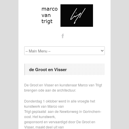
de Groot en Visser
De Groot en Visser en kunstenaar Marco van Trigt
brengen ode aan de architectuur.
Donderdag 1 oktober werd in alle vroegte het
kunstwerk van Marco van
Trigt geplaatst aan de Newtonweg in Gorinchem-
oost. Het kunstwerk,
gesponsord en vervaardigd door De Groot en
Visser, maakt deel uit van