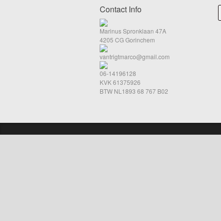
Contact Info
Marinus Spronklaan 47A
4205 CG Gorinchem
vantrigtmarco@gmail.com
06-14196128
KVK 61375926
BTW NL1893 68 767 B02